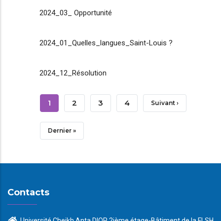
2024_03_ Opportunité
2024_01_Quelles_langues_Saint-Louis ?
2024_12_Résolution
Pagination
Page
1
Page
2
Page
3
Page
4
Page
Suivant ›
Courante
Suivante
Dernière
Dernier »
Page
Contacts
Université Cheikh Anta DIOP 2ième étage-Bâtiment de la FLSH