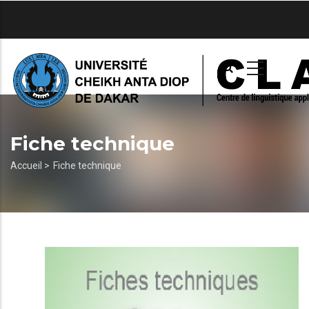
Aller
au
contenu
principal
Fiche technique
Fil
Accueil >
Fiche technique
d'Ariane