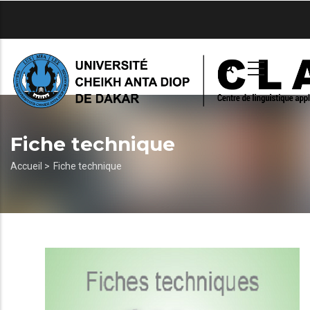
Aller
au
contenu
principal
Fiche technique
Fil
Accueil >
Fiche technique
d'Ariane