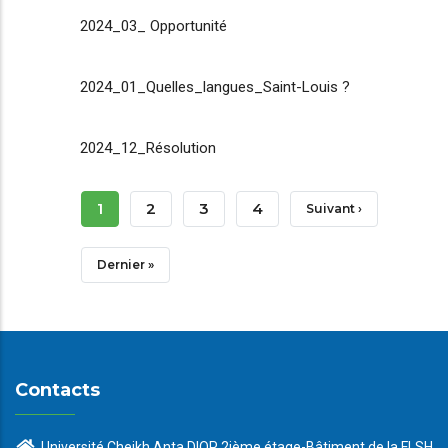
2024_03_ Opportunité
2024_01_Quelles_langues_Saint-Louis ?
2024_12_Résolution
Pagination
Page
1
Page
2
Page
3
Page
4
Page
Suivant ›
Courante
Suivante
Dernière
Dernier »
Page
Contacts
Université Cheikh Anta DIOP 2ième étage-Bâtiment de la FLSH