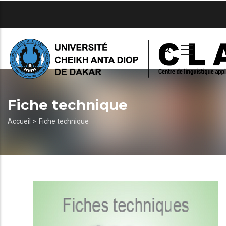
Aller
au
contenu
principal
Fiche technique
Fil
Accueil >
Fiche technique
d'Ariane