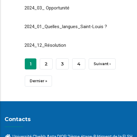
2024_03_ Opportunité
2024_01_Quelles_langues_Saint-Louis ?
2024_12_Résolution
Pagination
Page
1
Page
2
Page
3
Page
4
Page
Suivant ›
Courante
Suivante
Dernière
Dernier »
Page
Contacts
Université Cheikh Anta DIOP 2ième étage-Bâtiment de la FLSH