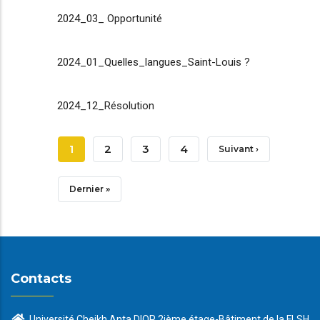
2024_03_ Opportunité
2024_01_Quelles_langues_Saint-Louis ?
2024_12_Résolution
Pagination
Page
1
Page
2
Page
3
Page
4
Page
Suivant ›
Courante
Suivante
Dernière
Dernier »
Page
Contacts
Université Cheikh Anta DIOP 2ième étage-Bâtiment de la FLSH