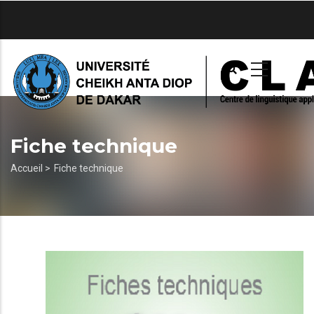
Aller
au
contenu
principal
Fiche technique
Fil
Accueil >
Fiche technique
d'Ariane