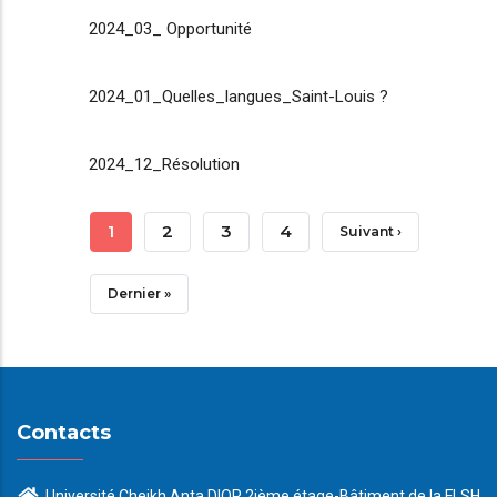
2024_03_ Opportunité
2024_01_Quelles_langues_Saint-Louis ?
2024_12_Résolution
Pagination
Page
1
Page
2
Page
3
Page
4
Page
Suivant ›
Courante
Suivante
Dernière
Dernier »
Page
Contacts
Université Cheikh Anta DIOP 2ième étage-Bâtiment de la FLSH