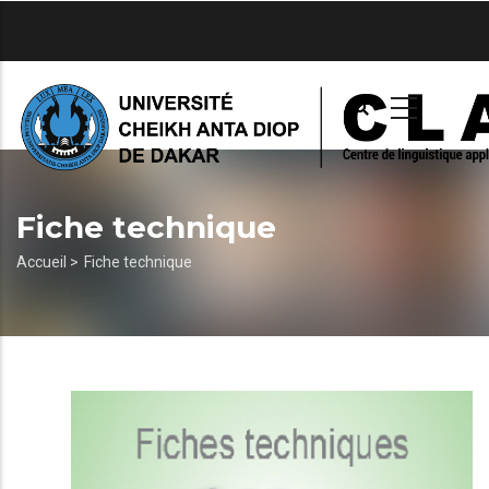
Aller
au
contenu
principal
Fiche technique
Fil
Accueil >
Fiche technique
d'Ariane