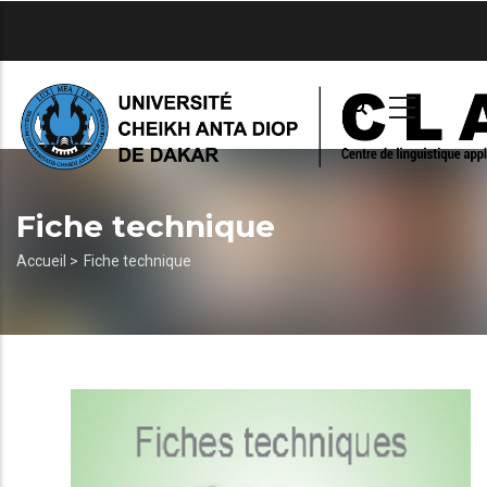
Aller
au
contenu
principal
Fiche technique
Fil
Accueil >
Fiche technique
d'Ariane