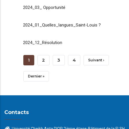
2024_03_ Opportunité
2024_01_Quelles_langues_Saint-Louis ?
2024_12_Résolution
Pagination
Page
1
Page
2
Page
3
Page
4
Page
Suivant ›
Courante
Suivante
Dernière
Dernier »
Page
Contacts
Université Cheikh Anta DIOP 2ième étage-Bâtiment de la FLSH