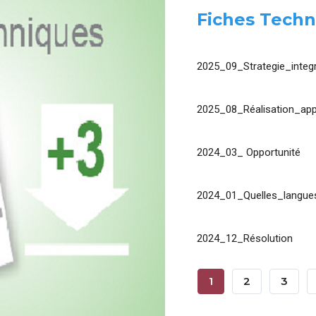
Fiches Techn
2025_09_Strategie_integr
2025_08_Réalisation_app
2024_03_ Opportunité
2024_01_Quelles_langues
2024_12_Résolution
Pagination
Page
1
Page
2
Page
3
Courante