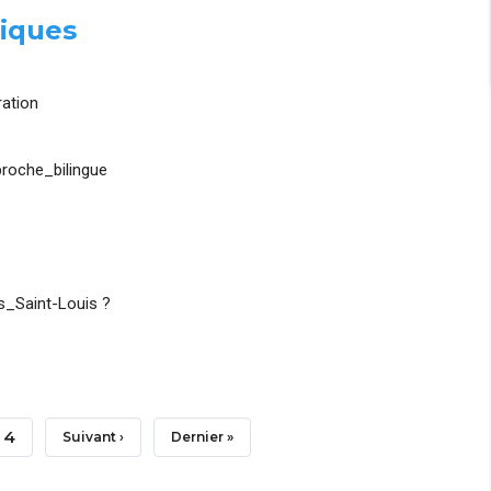
iques
ation
roche_bilingue
_Saint-Louis ?
Page
4
Page
Suivant ›
Dernière
Dernier »
Suivante
Page