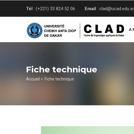
Aller
Tél
: (+221) 33 824 52 06
Email
: clad@ucad.edu.s
au
contenu
principal
A 
Fiche technique
Fil
Accueil >
Fiche technique
d'Ariane