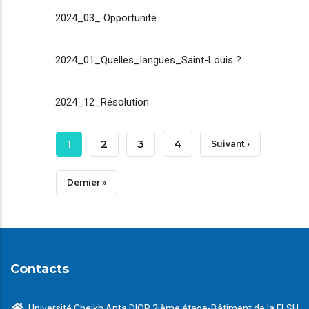
2024_03_ Opportunité
2024_01_Quelles_langues_Saint-Louis ?
2024_12_Résolution
Pagination
Page
1
Page
2
Page
3
Page
4
Page
Suivant ›
Courante
Suivante
Dernière
Dernier »
Page
Contacts
Université Cheikh Anta DIOP 2ième étage-Bâtiment de la FLSH