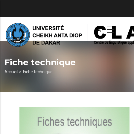
Aller
au
contenu
principal
Fiche technique
Fil
Accueil >
Fiche technique
d'Ariane