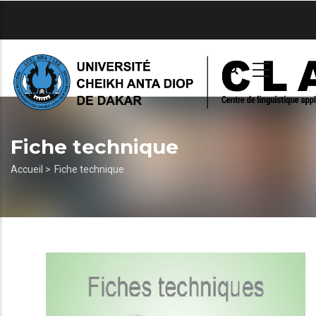
Aller
au
contenu
principal
Fiche technique
Fil
Accueil >
Fiche technique
d'Ariane