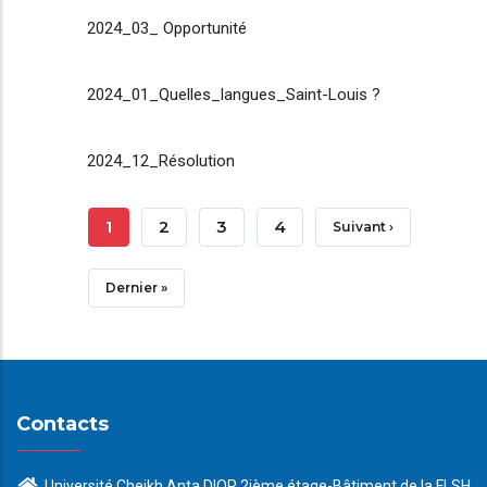
2024_03_ Opportunité
2024_01_Quelles_langues_Saint-Louis ?
2024_12_Résolution
Pagination
Page
1
Page
2
Page
3
Page
4
Page
Suivant ›
Courante
Suivante
Dernière
Dernier »
Page
Contacts
Université Cheikh Anta DIOP 2ième étage-Bâtiment de la FLSH