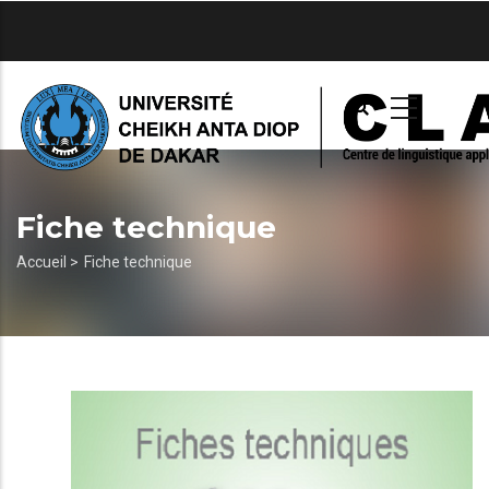
Aller
au
contenu
principal
Fiche technique
Fil
Accueil >
Fiche technique
d'Ariane