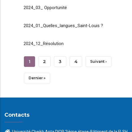
2024_03_ Opportunité
2024_01_Quelles_langues_Saint-Louis ?
2024_12_Résolution
Pagination
Page
1
Page
2
Page
3
Page
4
Page
Suivant ›
Courante
Suivante
Dernière
Dernier »
Page
Contacts
Université Cheikh Anta DIOP 2ième étage-Bâtiment de la FLSH