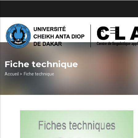
Aller
au
contenu
principal
Fiche technique
Fil
Accueil >
Fiche technique
d'Ariane