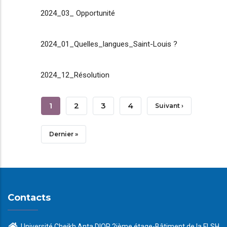
2024_03_ Opportunité
2024_01_Quelles_langues_Saint-Louis ?
2024_12_Résolution
Pagination
Page
1
Page
2
Page
3
Page
4
Page
Suivant ›
Courante
Suivante
Dernière
Dernier »
Page
Contacts
Université Cheikh Anta DIOP 2ième étage-Bâtiment de la FLSH