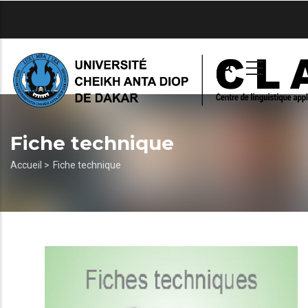
Aller
au
contenu
principal
Fiche technique
Fil
Accueil >
Fiche technique
d'Ariane