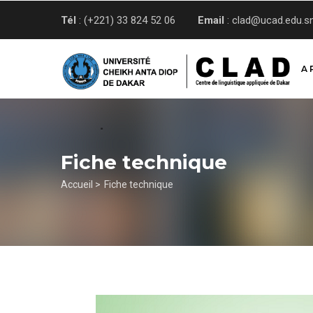
Aller
Tél
: (+221) 33 824 52 06
Email
: clad@ucad.edu.s
au
contenu
principal
A 
Fiche technique
Fil
Accueil >
Fiche technique
d'Ariane