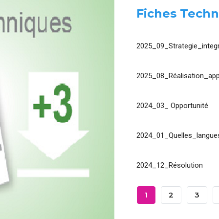
Fiches Techn
2025_09_Strategie_integr
2025_08_Réalisation_app
2024_03_ Opportunité
2024_01_Quelles_langues
2024_12_Résolution
Pagination
Page
1
Page
2
Page
3
Courante