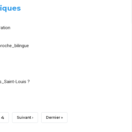
iques
ation
roche_bilingue
_Saint-Louis ?
Page
4
Page
Suivant ›
Dernière
Dernier »
Suivante
Page