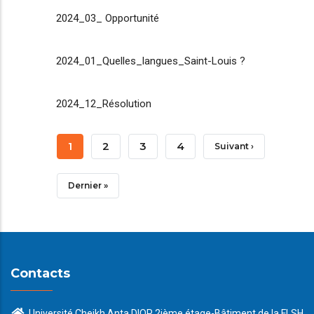
2024_03_ Opportunité
2024_01_Quelles_langues_Saint-Louis ?
2024_12_Résolution
Pagination
Page
1
Page
2
Page
3
Page
4
Page
Suivant ›
Courante
Suivante
Dernière
Dernier »
Page
Contacts
Université Cheikh Anta DIOP 2ième étage-Bâtiment de la FLSH