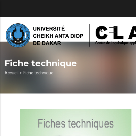
Aller
au
contenu
principal
Fiche technique
Fil
Accueil >
Fiche technique
d'Ariane