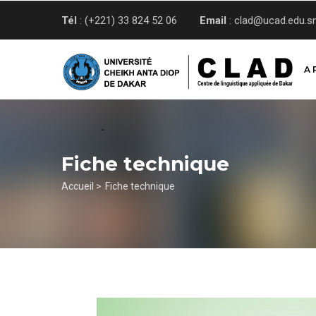
Aller
Tél
: (+221) 33 824 52 06
Email
: clad@ucad.edu.s
au
contenu
principal
A 
Fiche technique
Fil
Accueil >
Fiche technique
d'Ariane