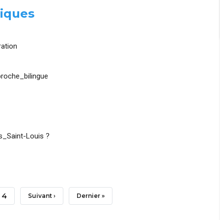
iques
ation
roche_bilingue
_Saint-Louis ?
Page
4
Page
Suivant ›
Dernière
Dernier »
Suivante
Page