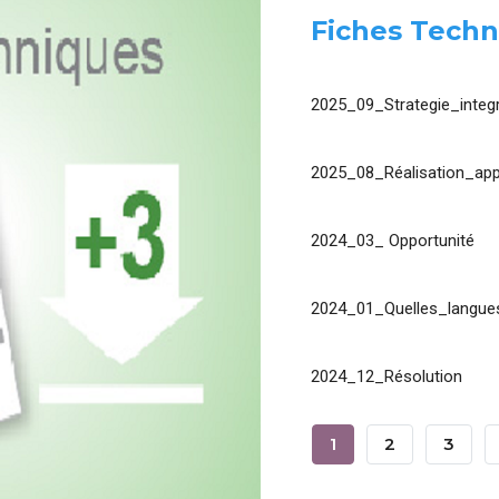
Fiches Techn
2025_09_Strategie_integr
2025_08_Réalisation_app
2024_03_ Opportunité
2024_01_Quelles_langues
2024_12_Résolution
Pagination
Page
1
Page
2
Page
3
Courante