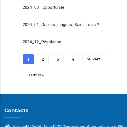
2024_03_ Opportunité
2024_01_Quelles_langues_Saint-Louis ?
2024_12_Résolution
Pagination
Page
1
Page
2
Page
3
Page
4
Page
Suivant ›
Courante
Suivante
Dernière
Dernier »
Page
Contacts
Université Cheikh Anta DIOP 2ième étage-Bâtiment de la FLSH