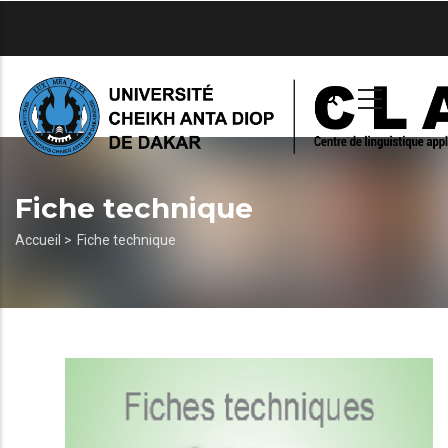
Aller
au
contenu
principal
Fiche technique
Fil
Accueil >
Fiche technique
d'Ariane