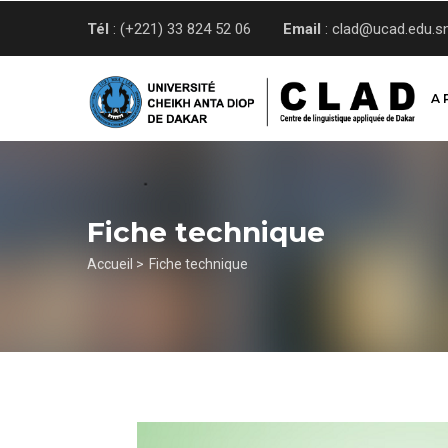
Aller
Tél
: (+221) 33 824 52 06
Email
: clad@ucad.edu.s
au
contenu
principal
A 
Fiche technique
Fil
Accueil >
Fiche technique
d'Ariane