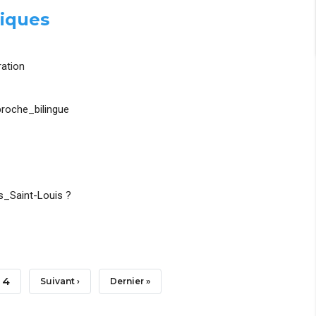
iques
ation
roche_bilingue
_Saint-Louis ?
Page
4
Page
Suivant ›
Dernière
Dernier »
Suivante
Page