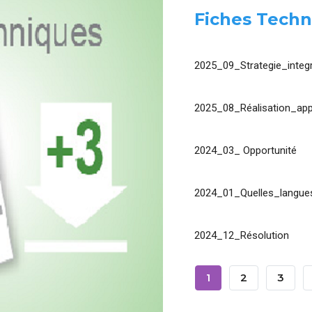
Fiches Techn
2025_09_Strategie_integr
2025_08_Réalisation_app
2024_03_ Opportunité
2024_01_Quelles_langues
2024_12_Résolution
Pagination
Page
1
Page
2
Page
3
Courante