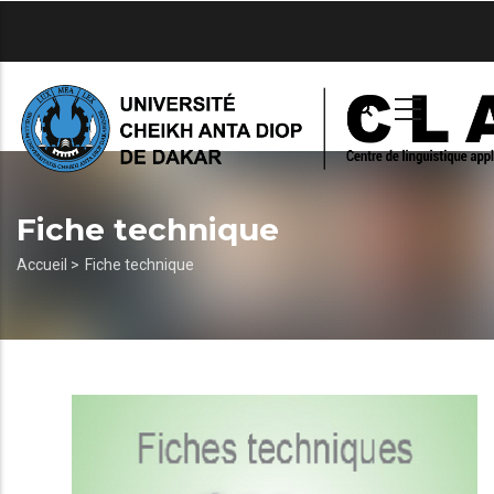
Aller
au
contenu
principal
Fiche technique
Fil
Accueil >
Fiche technique
d'Ariane