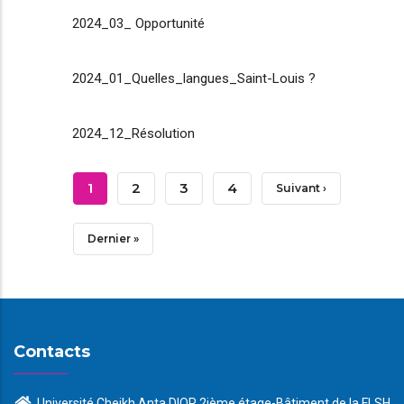
2024_03_ Opportunité
2024_01_Quelles_langues_Saint-Louis ?
2024_12_Résolution
Pagination
Page
1
Page
2
Page
3
Page
4
Page
Suivant ›
Courante
Suivante
Dernière
Dernier »
Page
Contacts
Université Cheikh Anta DIOP 2ième étage-Bâtiment de la FLSH