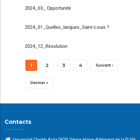
2024_03_ Opportunité
2024_01_Quelles_langues_Saint-Louis ?
2024_12_Résolution
Pagination
Page
1
Page
2
Page
3
Page
4
Page
Suivant ›
Courante
Suivante
Dernière
Dernier »
Page
Contacts
Université Cheikh Anta DIOP 2ième étage-Bâtiment de la FLSH