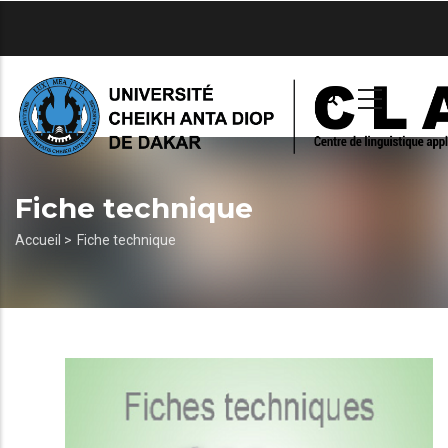
Aller
au
contenu
principal
Fiche technique
Fil
Accueil >
Fiche technique
d'Ariane