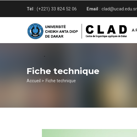
Aller
Tél
: (+221) 33 824 52 06
Email
: clad@ucad.edu.s
au
contenu
principal
A 
Fiche technique
Fil
Accueil >
Fiche technique
d'Ariane