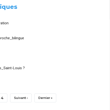
iques
ation
roche_bilingue
_Saint-Louis ?
Page
4
Page
Suivant ›
Dernière
Dernier »
Suivante
Page