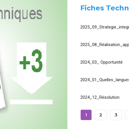
Fiches Techn
2025_09_Strategie_integr
2025_08_Réalisation_app
2024_03_ Opportunité
2024_01_Quelles_langues
2024_12_Résolution
Pagination
Page
1
Page
2
Page
3
Courante