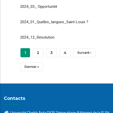
2024_03_ Opportunité
2024_01_Quelles_langues_Saint-Louis ?
2024_12_Résolution
Pagination
Page
1
Page
2
Page
3
Page
4
Page
Suivant ›
Courante
Suivante
Dernière
Dernier »
Page
Contacts
Université Cheikh Anta DIOP 2ième étage-Bâtiment de la FLSH