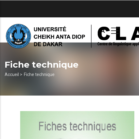
Aller
au
contenu
principal
Fiche technique
Fil
Accueil >
Fiche technique
d'Ariane