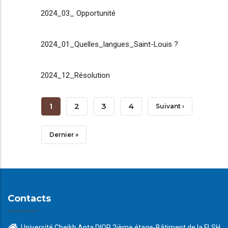
2024_03_ Opportunité
2024_01_Quelles_langues_Saint-Louis ?
2024_12_Résolution
Pagination
Page
1
Page
2
Page
3
Page
4
Page
Suivant ›
Courante
Suivante
Dernière
Dernier »
Page
Contacts
Université Cheikh Anta DIOP 2ième étage-Bâtiment de la FLSH