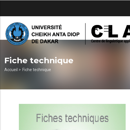
Aller
au
contenu
principal
Fiche technique
Fil
Accueil >
Fiche technique
d'Ariane