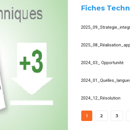
Fiches Techn
2025_09_Strategie_integr
2025_08_Réalisation_app
2024_03_ Opportunité
2024_01_Quelles_langues
2024_12_Résolution
Pagination
Page
1
Page
2
Page
3
Courante