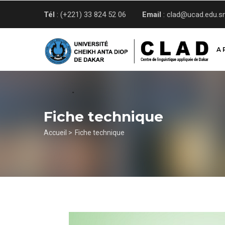
Aller
Tél
: (+221) 33 824 52 06
Email
: clad@ucad.edu.s
au
contenu
principal
A 
Fiche technique
Fil
Accueil >
Fiche technique
d'Ariane