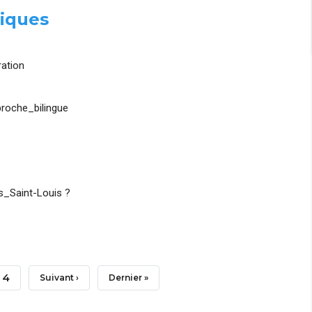
iques
ation
roche_bilingue
_Saint-Louis ?
Page
4
Page
Suivant ›
Dernière
Dernier »
Suivante
Page