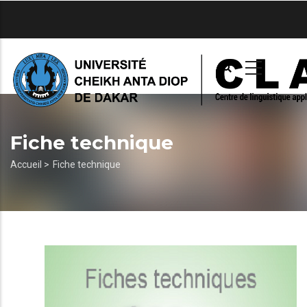
Aller
au
contenu
principal
Fiche technique
Fil
Accueil >
Fiche technique
d'Ariane