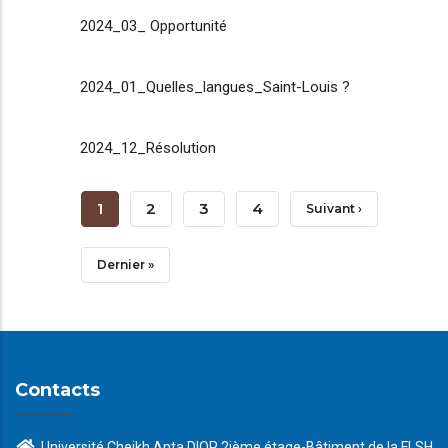
2024_03_ Opportunité
2024_01_Quelles_langues_Saint-Louis ?
2024_12_Résolution
Pagination
Page
1
Page
2
Page
3
Page
4
Page
Suivant ›
Courante
Suivante
Dernière
Dernier »
Page
Contacts
Université Cheikh Anta DIOP 2ième étage-Bâtiment de la FLSH