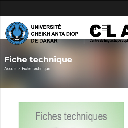
Aller
au
contenu
principal
Fiche technique
Fil
Accueil >
Fiche technique
d'Ariane