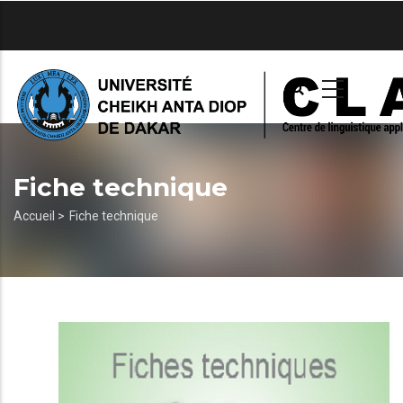
Aller
au
contenu
principal
Fiche technique
Fil
Accueil >
Fiche technique
d'Ariane