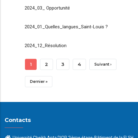
2024_03_ Opportunité
2024_01_Quelles_langues_Saint-Louis ?
2024_12_Résolution
Pagination
Page
1
Page
2
Page
3
Page
4
Page
Suivant ›
Courante
Suivante
Dernière
Dernier »
Page
Contacts
Université Cheikh Anta DIOP 2ième étage-Bâtiment de la FLSH