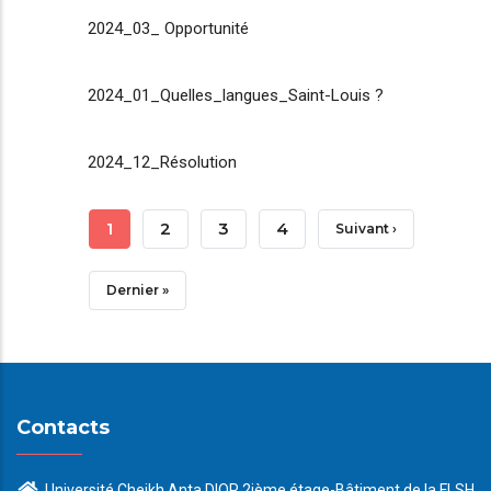
2024_03_ Opportunité
2024_01_Quelles_langues_Saint-Louis ?
2024_12_Résolution
Pagination
Page
1
Page
2
Page
3
Page
4
Page
Suivant ›
Courante
Suivante
Dernière
Dernier »
Page
Contacts
Université Cheikh Anta DIOP 2ième étage-Bâtiment de la FLSH