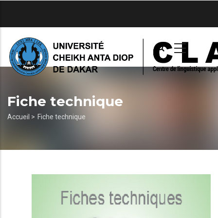
Aller
au
contenu
principal
Fiche technique
Fil
Accueil >
Fiche technique
d'Ariane