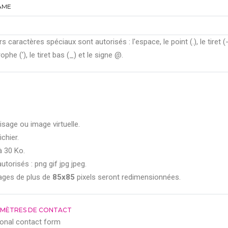
AME
rs caractères spéciaux sont autorisés : l'espace, le point (.), le tiret (-
ophe ('), le tiret bas (_) et le signe @.
isage ou image virtuelle.
ichier.
à 30 Ko.
utorisés : png gif jpg jpeg.
ages de plus de
85x85
pixels seront redimensionnées.
MÈTRES DE CONTACT
onal contact form