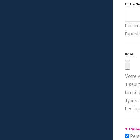
USERN
Plusieu
l'apostr
IMAGE
Votre v
1 seul f
Limité 
Types a
Les im
PARA
Pers