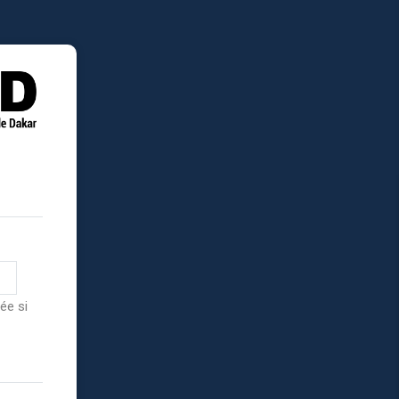
ée si