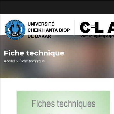
Aller
au
contenu
principal
Fiche technique
Fil
Accueil >
Fiche technique
d'Ariane