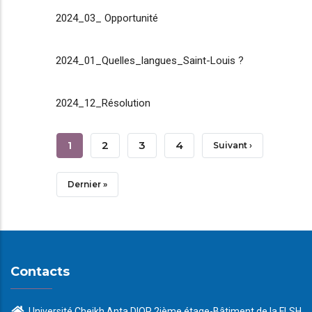
2024_03_ Opportunité
2024_01_Quelles_langues_Saint-Louis ?
2024_12_Résolution
Pagination
Page
1
Page
2
Page
3
Page
4
Page
Suivant ›
Courante
Suivante
Dernière
Dernier »
Page
Contacts
Université Cheikh Anta DIOP 2ième étage-Bâtiment de la FLSH