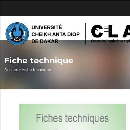
Aller
au
contenu
principal
Fiche technique
Fil
Accueil >
Fiche technique
d'Ariane