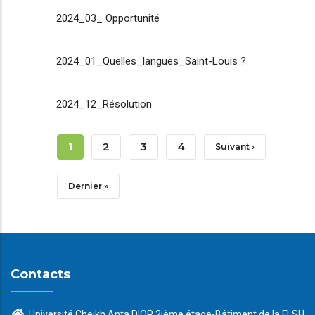
2024_03_ Opportunité
2024_01_Quelles_langues_Saint-Louis ?
2024_12_Résolution
Pagination
Page
1
Page
2
Page
3
Page
4
Page
Suivant ›
Courante
Suivante
Dernière
Dernier »
Page
Contacts
Université Cheikh Anta DIOP 2ième étage-Bâtiment de la FLSH