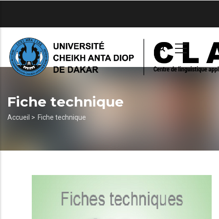
Aller
au
contenu
principal
Fiche technique
Fil
Accueil >
Fiche technique
d'Ariane