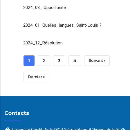
2024_03_ Opportunité
2024_01_Quelles_langues_Saint-Louis ?
2024_12_Résolution
Pagination
Page
1
Page
2
Page
3
Page
4
Page
Suivant ›
Courante
Suivante
Dernière
Dernier »
Page
Contacts
Université Cheikh Anta DIOP 2ième étage-Bâtiment de la FLSH