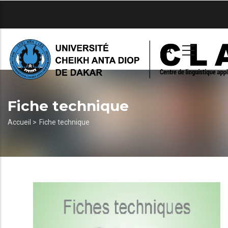
Aller
au
contenu
principal
Fiche technique
Fil
Accueil >
Fiche technique
d'Ariane