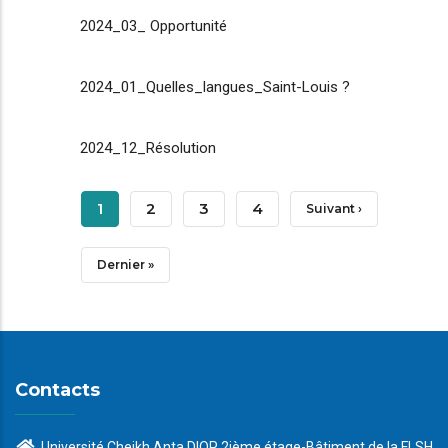
2024_03_ Opportunité
2024_01_Quelles_langues_Saint-Louis ?
2024_12_Résolution
Pagination
Page
1
Page
2
Page
3
Page
4
Page
Suivant ›
Courante
Suivante
Dernière
Dernier »
Page
Contacts
Université Cheikh Anta DIOP 2ième étage-Bâtiment de la FLSH