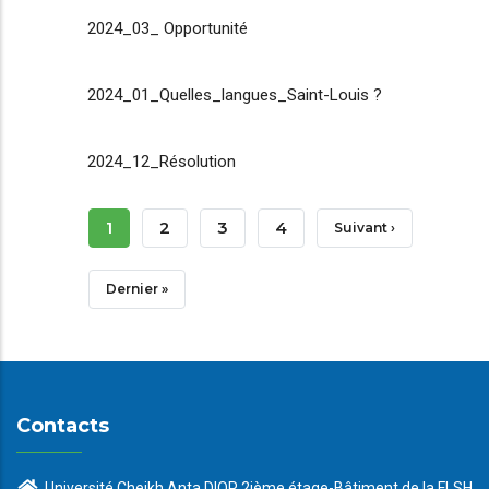
2024_03_ Opportunité
2024_01_Quelles_langues_Saint-Louis ?
2024_12_Résolution
Pagination
Page
1
Page
2
Page
3
Page
4
Page
Suivant ›
Courante
Suivante
Dernière
Dernier »
Page
Contacts
Université Cheikh Anta DIOP 2ième étage-Bâtiment de la FLSH