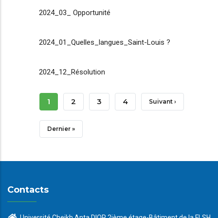
2024_03_ Opportunité
2024_01_Quelles_langues_Saint-Louis ?
2024_12_Résolution
Pagination
Page
1
Page
2
Page
3
Page
4
Page
Suivant ›
Courante
Suivante
Dernière
Dernier »
Page
Contacts
Université Cheikh Anta DIOP 2ième étage-Bâtiment de la FLSH