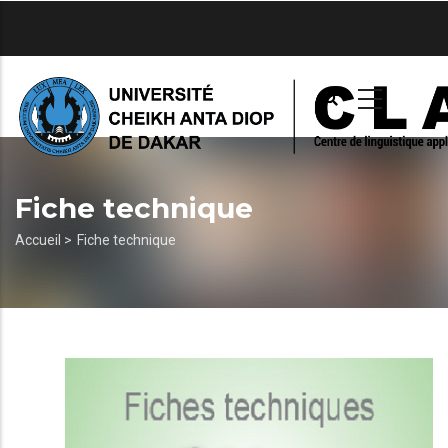
Aller
au
contenu
principal
Fiche technique
Fil
Accueil >
Fiche technique
d'Ariane