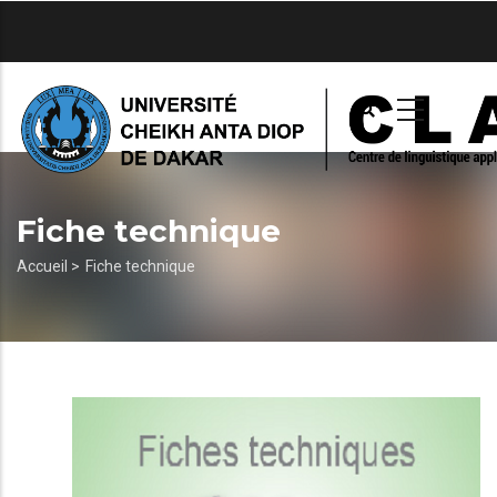
Aller
au
contenu
principal
Fiche technique
Fil
Accueil >
Fiche technique
d'Ariane