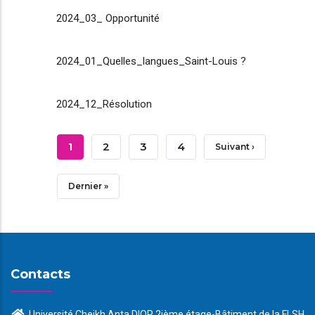
2024_03_ Opportunité
2024_01_Quelles_langues_Saint-Louis ?
2024_12_Résolution
Pagination
Page
1
Page
2
Page
3
Page
4
Page
Suivant ›
Courante
Suivante
Dernière
Dernier »
Page
Contacts
Université Cheikh Anta DIOP 2ième étage-Bâtiment de la FLSH