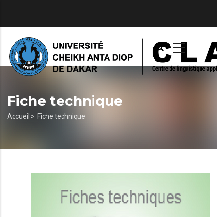
Aller
au
contenu
principal
Fiche technique
Fil
Accueil >
Fiche technique
d'Ariane