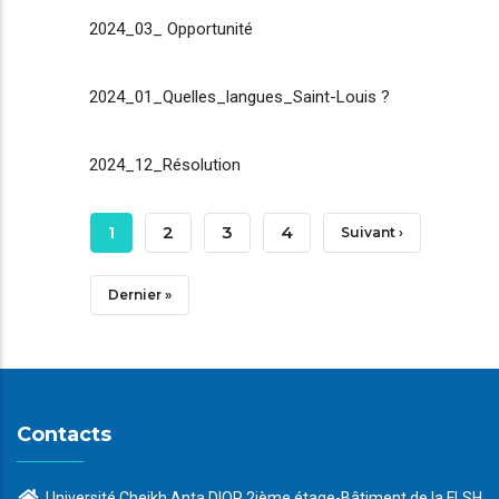
2024_03_ Opportunité
2024_01_Quelles_langues_Saint-Louis ?
2024_12_Résolution
Pagination
Page
1
Page
2
Page
3
Page
4
Page
Suivant ›
Courante
Suivante
Dernière
Dernier »
Page
Contacts
Université Cheikh Anta DIOP 2ième étage-Bâtiment de la FLSH