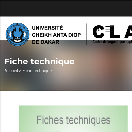
Aller
au
contenu
principal
Fiche technique
Fil
Accueil >
Fiche technique
d'Ariane