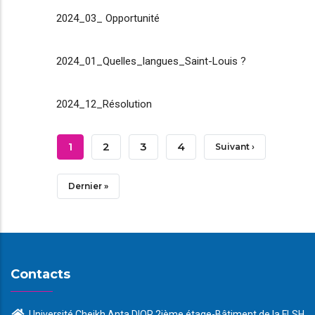
2024_03_ Opportunité
2024_01_Quelles_langues_Saint-Louis ?
2024_12_Résolution
Pagination
Page
1
Page
2
Page
3
Page
4
Page
Suivant ›
Courante
Suivante
Dernière
Dernier »
Page
Contacts
Université Cheikh Anta DIOP 2ième étage-Bâtiment de la FLSH