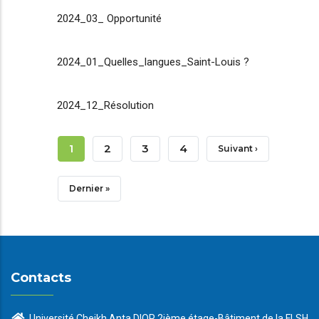
2024_03_ Opportunité
2024_01_Quelles_langues_Saint-Louis ?
2024_12_Résolution
Pagination
Page
1
Page
2
Page
3
Page
4
Page
Suivant ›
Courante
Suivante
Dernière
Dernier »
Page
Contacts
Université Cheikh Anta DIOP 2ième étage-Bâtiment de la FLSH