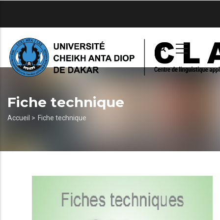
Aller
au
contenu
principal
Fiche technique
Fil
Accueil >
Fiche technique
d'Ariane