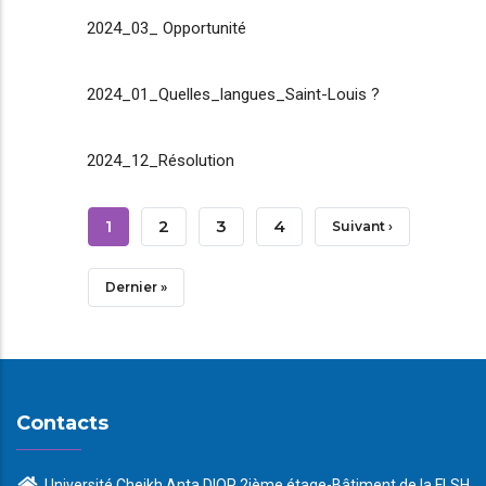
2024_03_ Opportunité
2024_01_Quelles_langues_Saint-Louis ?
2024_12_Résolution
Pagination
Page
1
Page
2
Page
3
Page
4
Page
Suivant ›
Courante
Suivante
Dernière
Dernier »
Page
Contacts
Université Cheikh Anta DIOP 2ième étage-Bâtiment de la FLSH