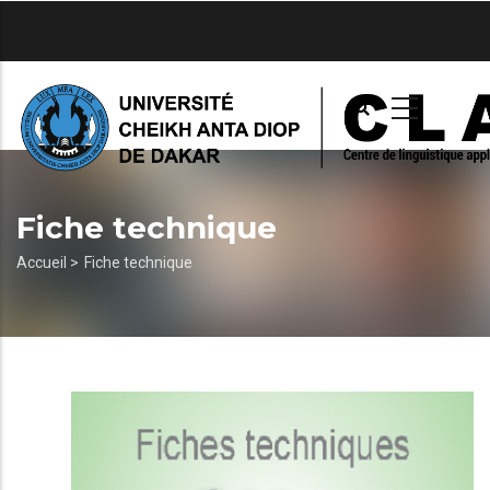
Aller
au
contenu
principal
Fiche technique
Fil
Accueil >
Fiche technique
d'Ariane