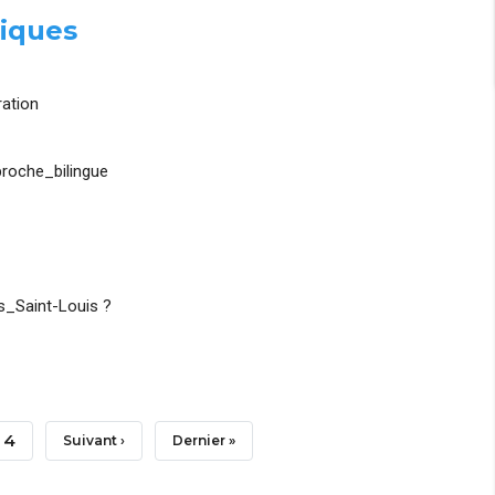
iques
ation
roche_bilingue
_Saint-Louis ?
Page
4
Page
Suivant ›
Dernière
Dernier »
Suivante
Page