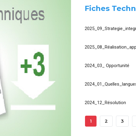
Fiches Techn
2025_09_Strategie_integr
2025_08_Réalisation_app
2024_03_ Opportunité
2024_01_Quelles_langues
2024_12_Résolution
Pagination
Page
1
Page
2
Page
3
Courante