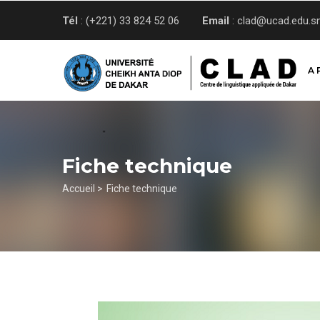
Aller
Tél
: (+221) 33 824 52 06
Email
: clad@ucad.edu.s
au
contenu
principal
A 
Fiche technique
Fil
Accueil >
Fiche technique
d'Ariane