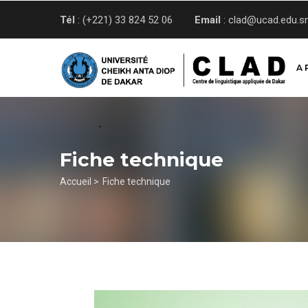
Aller
Tél
: (+221) 33 824 52 06
Email
: clad@ucad.edu.s
au
contenu
principal
A 
Fiche technique
Fil
Accueil >
Fiche technique
d'Ariane