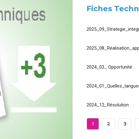
Fiches Techn
2025_09_Strategie_integr
2025_08_Réalisation_app
2024_03_ Opportunité
2024_01_Quelles_langues
2024_12_Résolution
Pagination
Page
1
Page
2
Page
3
Courante