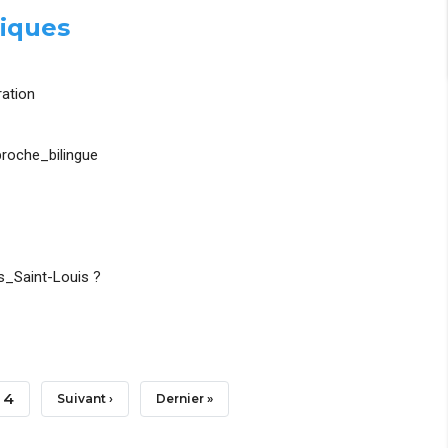
iques
ation
roche_bilingue
_Saint-Louis ?
Page
4
Page
Suivant ›
Dernière
Dernier »
Suivante
Page