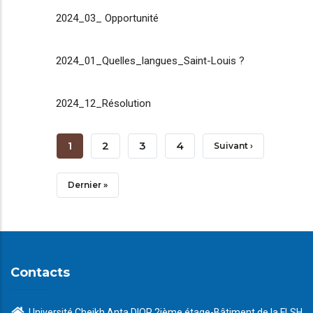
2024_03_ Opportunité
2024_01_Quelles_langues_Saint-Louis ?
2024_12_Résolution
Pagination
Page
1
Page
2
Page
3
Page
4
Page
Suivant ›
Courante
Suivante
Dernière
Dernier »
Page
Contacts
Université Cheikh Anta DIOP 2ième étage-Bâtiment de la FLSH