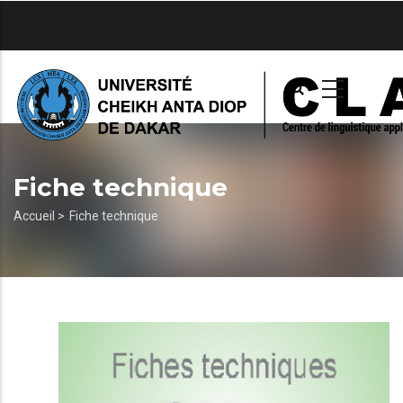
Aller
au
contenu
principal
Fiche technique
Fil
Accueil >
Fiche technique
d'Ariane