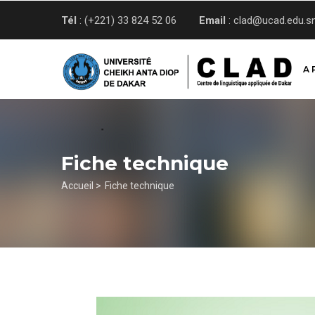
Aller
Tél
: (+221) 33 824 52 06
Email
: clad@ucad.edu.s
au
contenu
principal
A 
Fiche technique
Fil
Accueil >
Fiche technique
d'Ariane