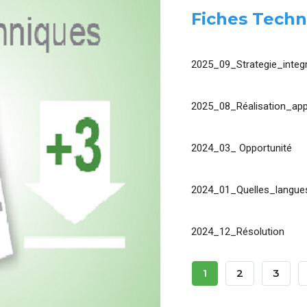
Fiches Techn
2025_09_Strategie_integr
2025_08_Réalisation_app
2024_03_ Opportunité
2024_01_Quelles_langues
2024_12_Résolution
Pagination
Page
1
Page
2
Page
3
Courante