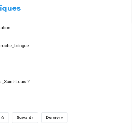
iques
ation
roche_bilingue
_Saint-Louis ?
Page
4
Page
Suivant ›
Dernière
Dernier »
Suivante
Page