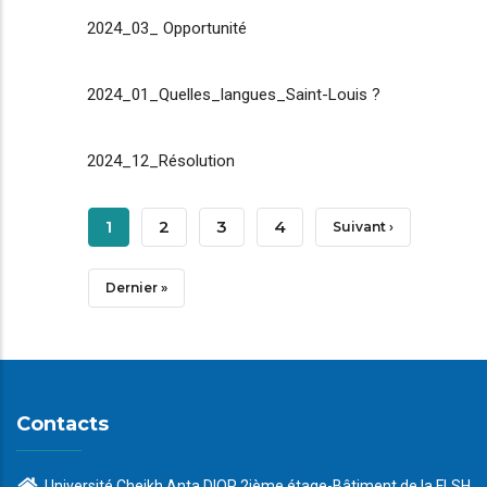
2024_03_ Opportunité
2024_01_Quelles_langues_Saint-Louis ?
2024_12_Résolution
Pagination
Page
1
Page
2
Page
3
Page
4
Page
Suivant ›
Courante
Suivante
Dernière
Dernier »
Page
Contacts
Université Cheikh Anta DIOP 2ième étage-Bâtiment de la FLSH