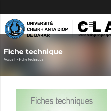
Aller
au
contenu
principal
Fiche technique
Fil
Accueil >
Fiche technique
d'Ariane