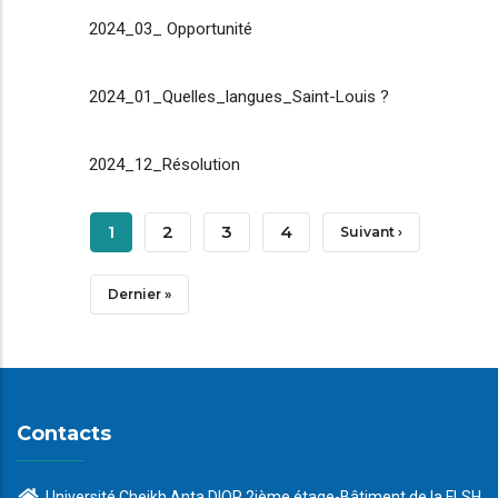
2024_03_ Opportunité
2024_01_Quelles_langues_Saint-Louis ?
2024_12_Résolution
Pagination
Page
1
Page
2
Page
3
Page
4
Page
Suivant ›
Courante
Suivante
Dernière
Dernier »
Page
Contacts
Université Cheikh Anta DIOP 2ième étage-Bâtiment de la FLSH