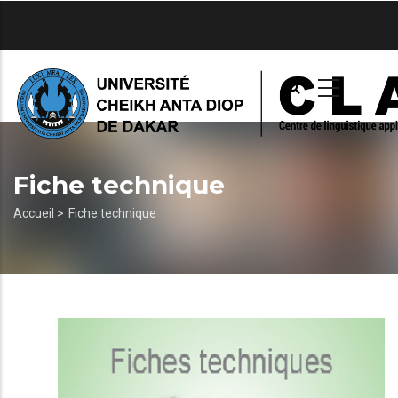
Aller
au
contenu
principal
Fiche technique
Fil
Accueil >
Fiche technique
d'Ariane