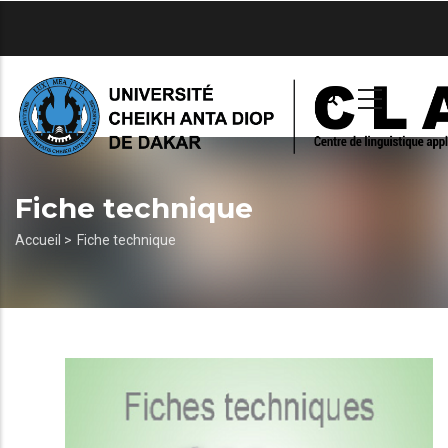
Aller
au
contenu
principal
Fiche technique
Fil
Accueil >
Fiche technique
d'Ariane