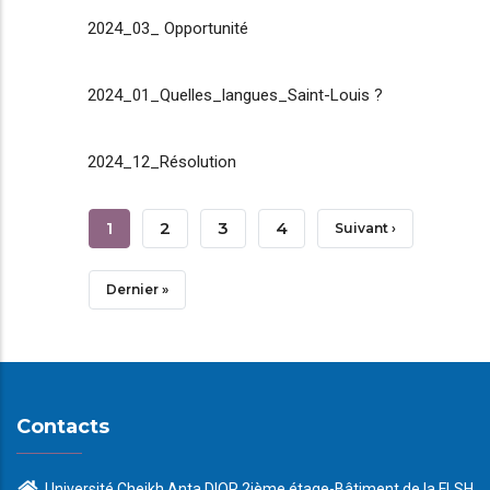
2024_03_ Opportunité
2024_01_Quelles_langues_Saint-Louis ?
2024_12_Résolution
Pagination
Page
1
Page
2
Page
3
Page
4
Page
Suivant ›
Courante
Suivante
Dernière
Dernier »
Page
Contacts
Université Cheikh Anta DIOP 2ième étage-Bâtiment de la FLSH