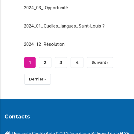
2024_03_ Opportunité
2024_01_Quelles_langues_Saint-Louis ?
2024_12_Résolution
Pagination
Page
1
Page
2
Page
3
Page
4
Page
Suivant ›
Courante
Suivante
Dernière
Dernier »
Page
Contacts
Université Cheikh Anta DIOP 2ième étage-Bâtiment de la FLSH