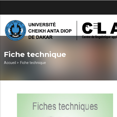
Aller
au
contenu
principal
Fiche technique
Fil
Accueil >
Fiche technique
d'Ariane