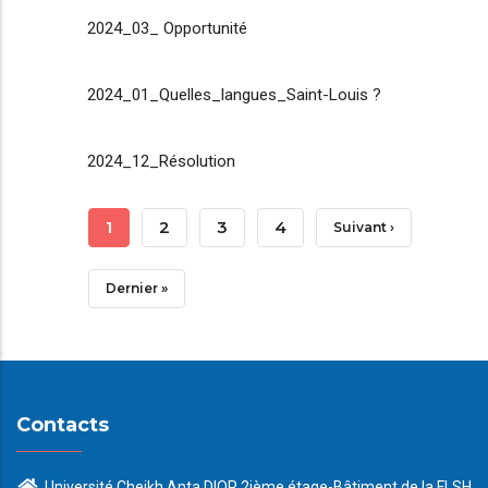
2024_03_ Opportunité
2024_01_Quelles_langues_Saint-Louis ?
2024_12_Résolution
Pagination
Page
1
Page
2
Page
3
Page
4
Page
Suivant ›
Courante
Suivante
Dernière
Dernier »
Page
Contacts
Université Cheikh Anta DIOP 2ième étage-Bâtiment de la FLSH