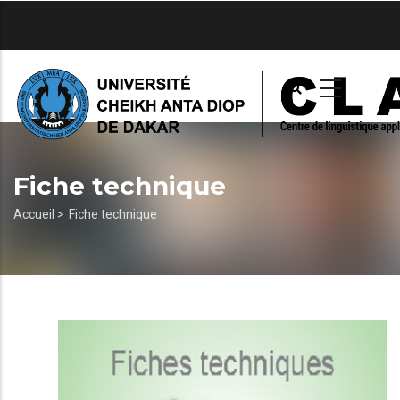
Aller
au
contenu
principal
Fiche technique
Fil
Accueil >
Fiche technique
d'Ariane