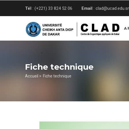
Aller
Tél
: (+221) 33 824 52 06
Email
: clad@ucad.edu.s
au
contenu
principal
A 
Fiche technique
Fil
Accueil >
Fiche technique
d'Ariane