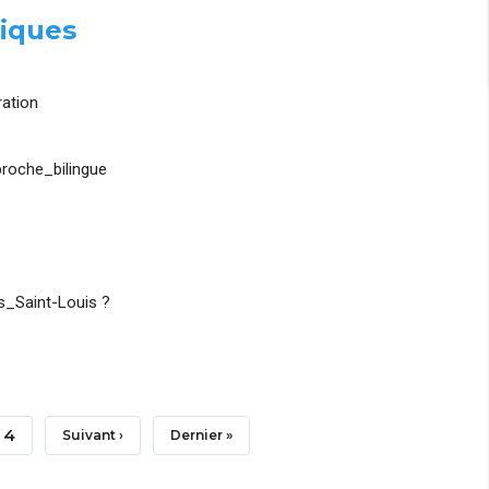
iques
ation
roche_bilingue
_Saint-Louis ?
Page
4
Page
Suivant ›
Dernière
Dernier »
Suivante
Page