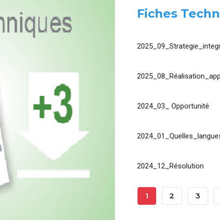
Fiches Techn
2025_09_Strategie_integr
2025_08_Réalisation_app
2024_03_ Opportunité
2024_01_Quelles_langues
2024_12_Résolution
Pagination
Page
1
Page
2
Page
3
Courante