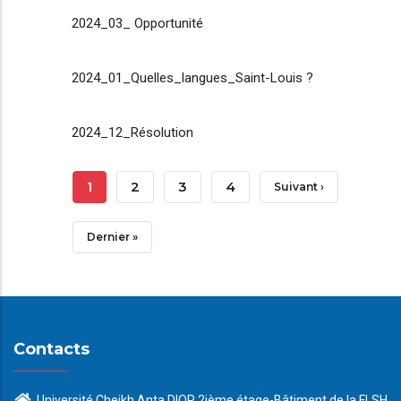
2024_03_ Opportunité
2024_01_Quelles_langues_Saint-Louis ?
2024_12_Résolution
Pagination
Page
1
Page
2
Page
3
Page
4
Page
Suivant ›
Courante
Suivante
Dernière
Dernier »
Page
Contacts
Université Cheikh Anta DIOP 2ième étage-Bâtiment de la FLSH