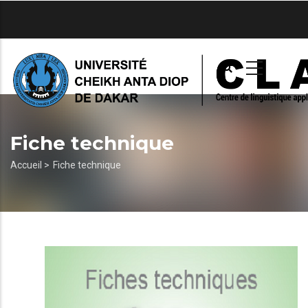
Aller
au
contenu
principal
Fiche technique
Fil
Accueil >
Fiche technique
d'Ariane